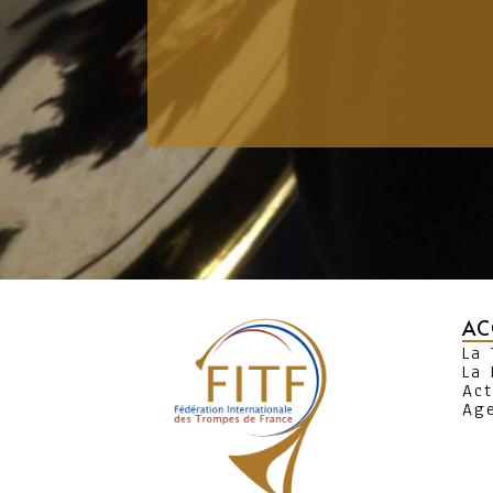
AC
La
La 
Act
Ag