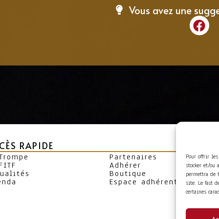
Vous avez une sugg
CÈS RAPIDE
 Trompe
Partenaires
Pour offrir le
FITF
Adhérer
stocker et/ou 
ualités
Boutique
permettra de 
enda
Espace adhérent
site. Le fait 
certaines cara