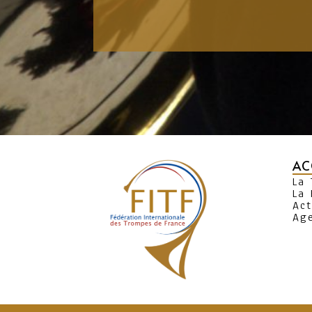
AC
La
La 
Act
Ag