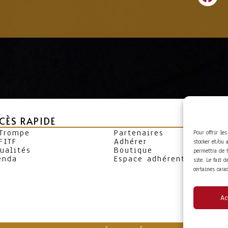
CÈS RAPIDE
 Trompe
Partenaires
Pour offrir le
FITF
Adhérer
stocker et/ou 
ualités
Boutique
permettra de 
enda
Espace adhérent
site. Le fait 
certaines cara
Ac