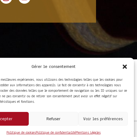
Gérer le consentement
LIENS UTILES
Foire aux questions
s meilleures expériences, nous utilisons des technologies telles que les cookies pour
Conditions Générales de
accéder aux informations des appareils. Le fait de consentir à ces technologies nous
Vente
traiter des données telles que le comportement de navigation ou les ID uniques sur ce
Mentions Légales
de ne pas consentir ou de retirer son consentement peut avoir un effet négatif sur
Politique de
ctéristiques et fonctions.
Confidentialité
cepter
Refuser
Voir les préférences
Politique de cookies
Politique de confidentialité
Mentions Légales