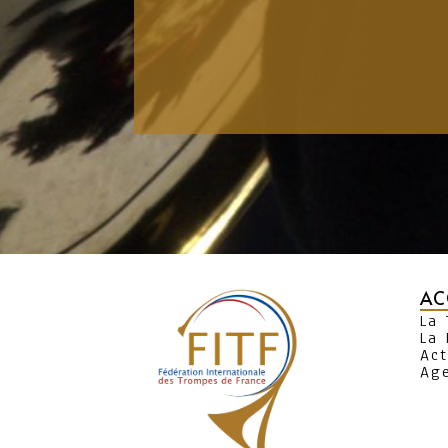
AC
La
La 
Act
Ag