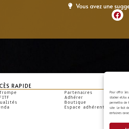
Vous avez une sugg
CÈS RAPIDE
 Trompe
Partenaires
Pour offrir le
FITF
Adhérer
stocker et/ou 
ualités
Boutique
permettra de 
enda
Espace adhérent
site. Le fait 
certaines cara