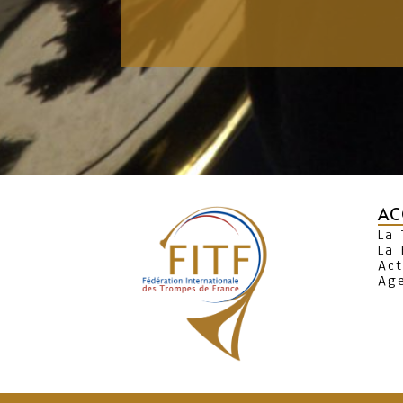
AC
La
La 
Act
Ag