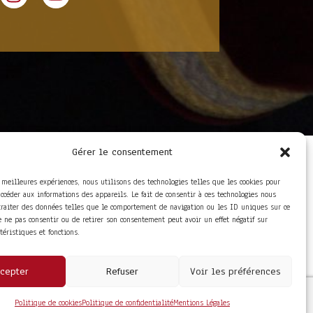
Gérer le consentement
LIENS UTILES
Foire aux questions
s meilleures expériences, nous utilisons des technologies telles que les cookies pour
Conditions Générales de
accéder aux informations des appareils. Le fait de consentir à ces technologies nous
Vente
traiter des données telles que le comportement de navigation ou les ID uniques sur ce
Mentions Légales
de ne pas consentir ou de retirer son consentement peut avoir un effet négatif sur
Politique de
ctéristiques et fonctions.
Confidentialité
cepter
Refuser
Voir les préférences
Politique de cookies
Politique de confidentialité
Mentions Légales