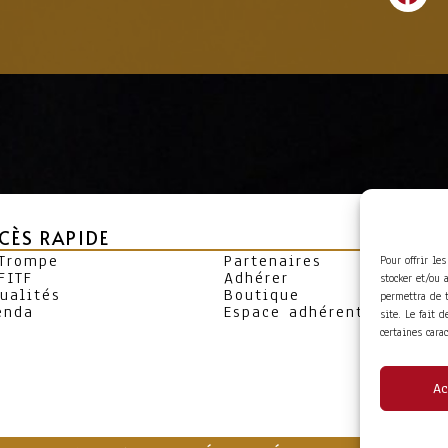
CÈS RAPIDE
 Trompe
Partenaires
Pour offrir le
FITF
Adhérer
stocker et/ou 
ualités
Boutique
permettra de 
enda
Espace adhérent
site. Le fait 
certaines cara
Ac