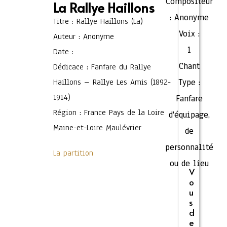
Compositeur
La Rallye Haillons
:
Anonyme
Titre : Rallye Haillons (La)
Voix :
Auteur : Anonyme
1
Date :
Chant
Dédicace : Fanfare du Rallye
Haillons – Rallye Les Amis (1892-
Type :
1914)
Fanfare
Région : France Pays de la Loire
d'équipage,
Maine-et-Loire Maulévrier
de
personnalité
La partition
ou de lieu
V
o
u
s
d
e