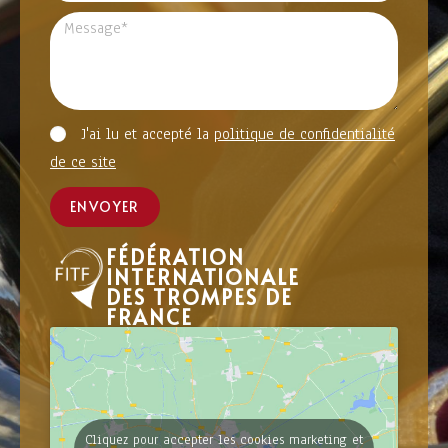
J'ai lu et accepté la
politique de confidentialité
de ce site
ENVOYER
FÉDÉRATION
INTERNATIONALE
DES TROMPES DE
FRANCE
Cliquez pour accepter les cookies marketing et