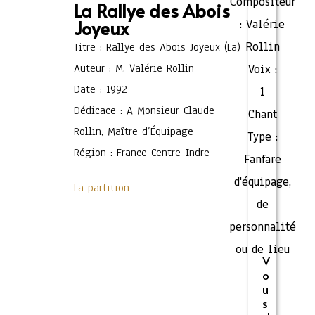
Compositeur
La Rallye des Abois
Joyeux
:
Valérie
Rollin
Titre : Rallye des Abois Joyeux (La)
Auteur : M. Valérie Rollin
Voix :
Date : 1992
1
Dédicace : A Monsieur Claude
Chant
Rollin, Maître d’Équipage
Type :
Région : France Centre Indre
Fanfare
d'équipage,
La partition
de
personnalité
ou de lieu
V
o
u
s