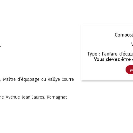
Composi
s
Type :
Fanfare d'équ
Vous devez être 
M
, Maître d’équipage du Rallye Courre
me Avenue Jean Jaures, Romagnat