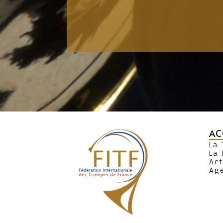
AC
La
La 
Act
Ag