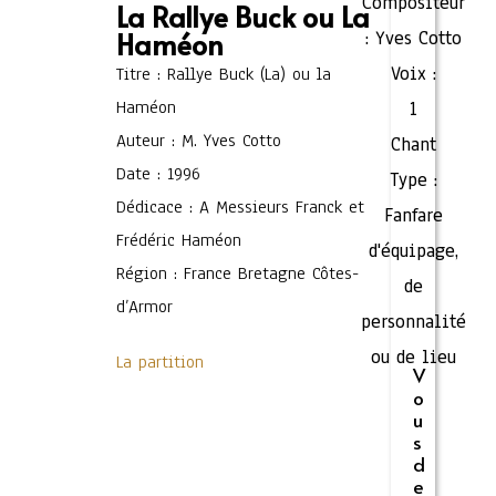
Compositeur
La Rallye Buck ou La
Haméon
:
Yves Cotto
Voix :
Titre : Rallye Buck (La) ou la
Haméon
1
Auteur : M. Yves Cotto
Chant
Date : 1996
Type :
Dédicace : A Messieurs Franck et
Fanfare
Frédéric Haméon
d'équipage,
Région : France Bretagne Côtes-
de
d’Armor
personnalité
ou de lieu
La partition
V
o
u
s
d
e