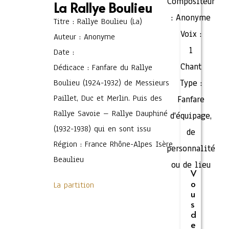
Compositeur
La Rallye Boulieu
:
Anonyme
Titre : Rallye Boulieu (La)
Voix :
Auteur : Anonyme
1
Date :
Chant
Dédicace : Fanfare du Rallye
Boulieu (1924-1932) de Messieurs
Type :
Paillet, Duc et Merlin. Puis des
Fanfare
Rallye Savoie – Rallye Dauphiné
d'équipage,
(1932-1938) qui en sont issu
de
Région : France Rhône-Alpes Isère
personnalité
Beaulieu
ou de lieu
V
o
La partition
u
s
d
e