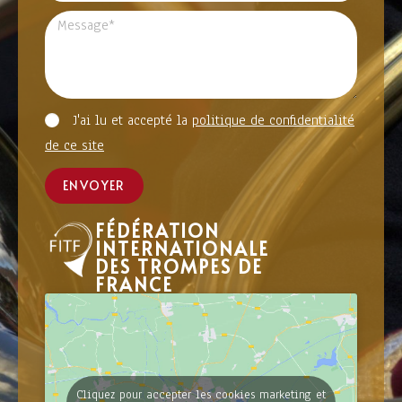
J'ai lu et accepté la
politique de confidentialité
de ce site
ENVOYER
FÉDÉRATION
INTERNATIONALE
DES TROMPES DE
FRANCE
Cliquez pour accepter les cookies marketing et