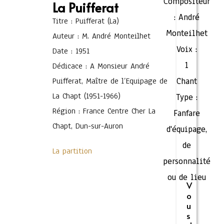
Compositeur
La Puifferat
:
André
Titre : Puifferat (La)
Monteilhet
Auteur : M. André Monteilhet
Voix :
Date : 1951
1
Dédicace : A Monsieur André
Puifferat, Maître de l’Equipage de
Chant
La Chapt (1951-1966)
Type :
Région : France Centre Cher La
Fanfare
Chapt, Dun-sur-Auron
d'équipage,
de
La partition
personnalité
ou de lieu
V
o
u
s