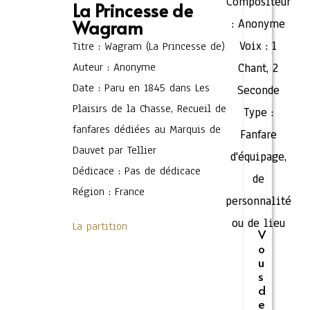
Compositeur
La Princesse de
Wagram
:
Anonyme
Voix :
1
Titre : Wagram (La Princesse de)
Auteur : Anonyme
Chant
,
2
Date : Paru en 1845 dans Les
Seconde
Plaisirs de la Chasse, Recueil de
Type :
fanfares dédiées au Marquis de
Fanfare
Dauvet par Tellier
d'équipage,
Dédicace : Pas de dédicace
de
Région : France
personnalité
ou de lieu
La partition
V
o
u
s
d
e