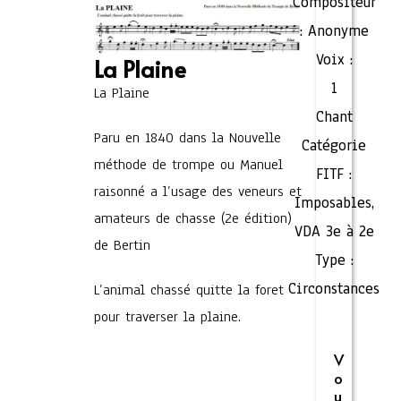
Compositeur
:
Anonyme
Voix :
La Plaine
1
La Plaine
Chant
Paru en 1840 dans la Nouvelle
Catégorie
méthode de trompe ou Manuel
FITF :
raisonné a l’usage des veneurs et
Imposables
,
amateurs de chasse (2e édition)
VDA 3e à 2e
de Bertin
Type :
Circonstances
L’animal chassé quitte la foret
pour traverser la plaine.
V
o
u