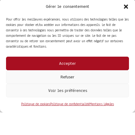
Gérer le consentement
Pour offrir les meilleures expériences, nous utilisons des technologies telles que les
cookies pour stocker et/ou accéder aux informations des appareils. Le fait de
consentir à ces technologies nous permettra de traiter des données telles que le
comportement de navigation ou les ID uniques sur ce site. Le fait de ne pas
consentir ou de retirer son consentement peut avoir un effet négatif sur certaines
caractéristiques et fonctions.
Accepter
ACCÈS RAPIDE
La Trompe
Partenaires
Refuser
La FITF
Adhérer
Actualités
Boutique
Agenda
Espace adhérent
Voir les préférences
LIENS UTILES
Foire aux questions
Conditions Générales de Vente
Politique de cookies
Politique de confidentialité
Mentions Légales
Mentions Légales
Politique de Confidentialité
COPYRIGHT© 2026 - SITE DÉVELOPPÉ PAR
MA SOLOGNE
WEB