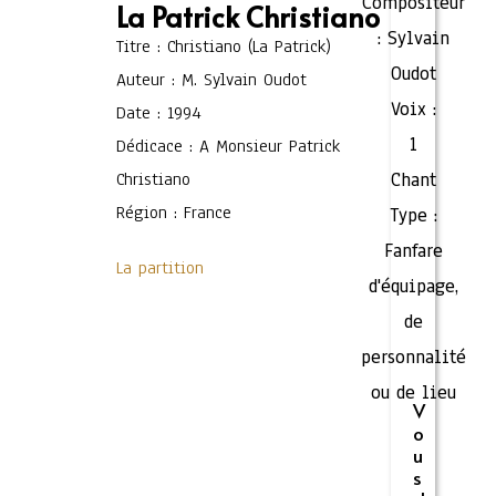
Compositeur
La Patrick Christiano
:
Sylvain
Titre : Christiano (La Patrick)
Oudot
Auteur : M. Sylvain Oudot
Voix :
Date : 1994
1
Dédicace : A Monsieur Patrick
Christiano
Chant
Région : France
Type :
Fanfare
La partition
d'équipage,
de
personnalité
ou de lieu
V
o
u
s