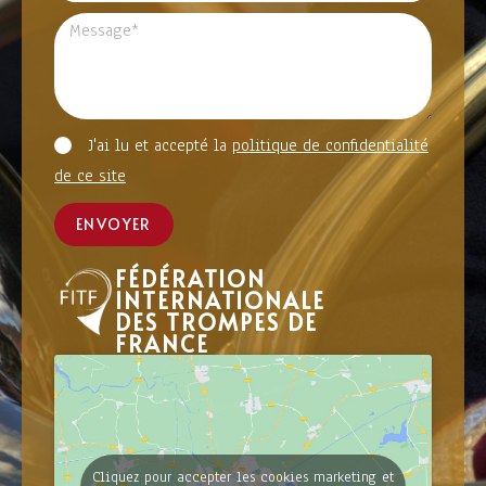
J'ai lu et accepté la
politique de confidentialité
de ce site
ENVOYER
FÉDÉRATION
INTERNATIONALE
DES TROMPES DE
FRANCE
Cliquez pour accepter les cookies marketing et