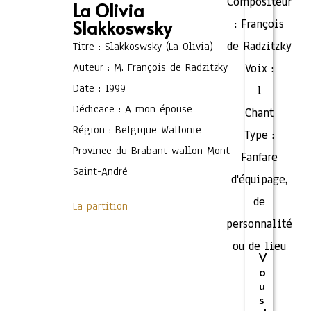
Compositeur
La Olivia
Slakkoswsky
:
François
de Radzitzky
Titre : Slakkoswsky (La Olivia)
Auteur : M. François de Radzitzky
Voix :
Date : 1999
1
Dédicace : A mon épouse
Chant
Région : Belgique Wallonie
Type :
Province du Brabant wallon Mont-
Fanfare
Saint-André
d'équipage,
de
La partition
personnalité
ou de lieu
V
o
u
s