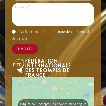
J'ai lu et accepté la
politique de confidentialité
de ce site
ENVOYER
FÉDÉRATION
INTERNATIONALE
DES TROMPES DE
FRANCE
Cliquez pour accepter les cookies marketing et