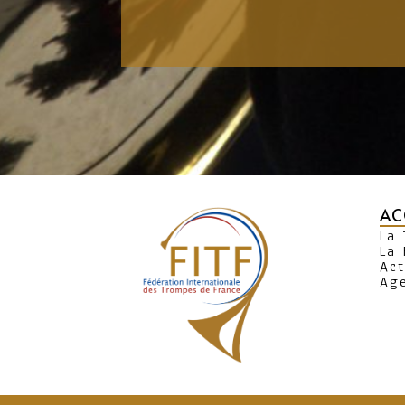
AC
La
La 
Act
Ag