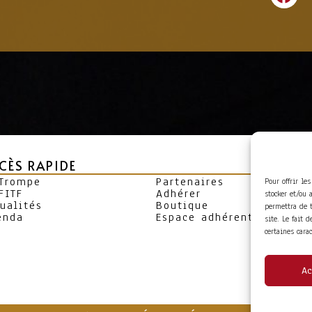
CÈS RAPIDE
 Trompe
Partenaires
Pour offrir le
FITF
Adhérer
stocker et/ou 
ualités
Boutique
permettra de 
enda
Espace adhérent
site. Le fait 
certaines cara
Ac