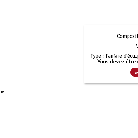
Composit
Type :
Fanfare d'équ
Vous devez être 
M
the