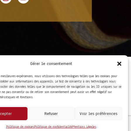
Gérer le consentement
LIENS UTILES
Foire aux questions
s meilleures expériences, nous utilisons des technologies telles que les cookies pour
Conditions Générales de
accéder aux informations des appareils. Le fait de consentir à ces technologies nous
Vente
traiter des données telles que le comportement de navigation ou les ID uniques sur ce
Mentions Légales
de ne pas consentir ou de retirer son consentement peut avoir un effet négatif sur
Politique de
ctéristiques et fonctions.
Confidentialité
cepter
Refuser
Voir les préférences
Politique de cookies
Politique de confidentialité
Mentions Légales