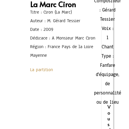
Compositeur
La Marc Ciron
:
Gérard
Titre : Ciron (La Marc)
Tessier
Auteur : M. Gérard Tessier
Voix :
Date : 2009
1
Dédicace : A Monsieur Marc Ciron
Région : France Pays de la Loire
Chant
Mayenne
Type :
Fanfare
La partition
d'équipage,
de
personnalité
ou de lieu
V
o
u
s