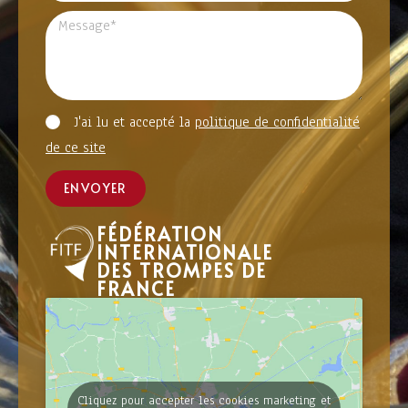
J'ai lu et accepté la
politique de confidentialité
de ce site
ENVOYER
FÉDÉRATION
INTERNATIONALE
DES TROMPES DE
FRANCE
Cliquez pour accepter les cookies marketing et