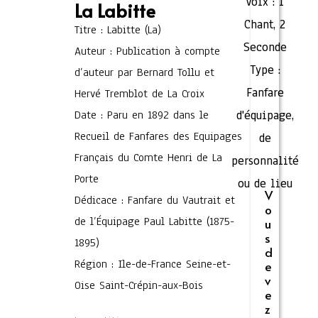
Voix :
1
La Labitte
Chant
,
2
Titre : Labitte (La)
Seconde
Auteur : Publication à compte
Type :
d’auteur par Bernard Tollu et
Fanfare
Hervé Tremblot de La Croix
Date : Paru en 1892 dans le
d'équipage,
Recueil de Fanfares des Equipages
de
Français du Comte Henri de La
personnalité
Porte
ou de lieu
V
Dédicace : Fanfare du Vautrait et
o
de l’Équipage Paul Labitte (1875-
u
s
1895)
d
Région : Ile-de-France Seine-et-
e
v
Oise Saint-Crépin-aux-Bois
e
z