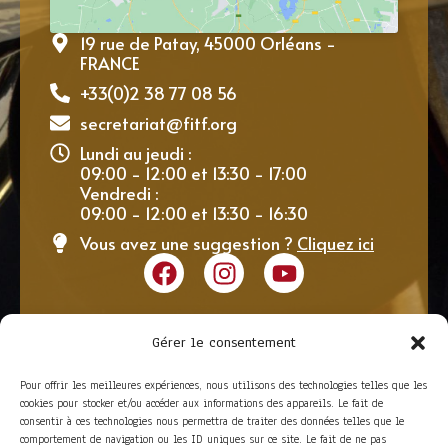
19 rue de Patay, 45000 Orléans -
FRANCE
+33(0)2 38 77 08 56
secretariat@fitf.org
Lundi au jeudi :
09:00 - 12:00 et 13:30 - 17:00
Vendredi :
09:00 - 12:00 et 13:30 - 16:30
Vous avez une suggestion ?
Cliquez ici
Gérer le consentement
Pour offrir les meilleures expériences, nous utilisons des technologies telles que les
cookies pour stocker et/ou accéder aux informations des appareils. Le fait de
consentir à ces technologies nous permettra de traiter des données telles que le
comportement de navigation ou les ID uniques sur ce site. Le fait de ne pas