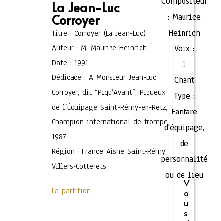
Compositeur
La Jean-Luc
Corroyer
:
Maurice
Heinrich
Titre : Corroyer (La Jean-Luc)
Auteur : M. Maurice Heinrich
Voix :
Date : 1991
1
Dédicace : A Monsieur Jean-Luc
Chant
Corroyer, dit “Piqu’Avant”, Piqueux
Type :
de l’Équipage Saint-Rémy-en-Retz,
Fanfare
Champion international de trompe
d'équipage,
1987
de
Région : France Aisne Saint-Rémy,
personnalité
Villers-Cotterets
ou de lieu
V
La partition
o
u
s