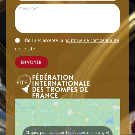
J'ai lu et accepté la
politique de confidentialité
de ce site
ENVOYER
FÉDÉRATION
INTERNATIONALE
DES TROMPES DE
FRANCE
Cliquez pour accepter les cookies marketing et