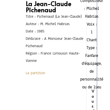
Compositeur
La Jean-Claude
Pichenaud
:
Michel
Habrias
Titre : Pichenaud (La Jean-Claude)
Auteur : M. Michel Habrias
Voix :
Date : 1985
1
Dédicace : A Monsieur Jean-Claude
Chant
Pichenaud
Type :
Région : France Limousin Haute-
Fanfare
Vienne
d'équipage,
de
La partition
personnalité
ou de lieu
V
o
u
s