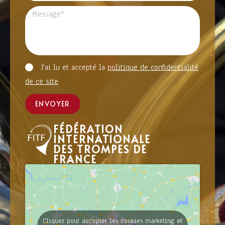
J'ai lu et accepté la
politique de confidentialité
de ce site
ENVOYER
FÉDÉRATION
INTERNATIONALE
DES TROMPES DE
FRANCE
Cliquez pour accepter les cookies marketing et