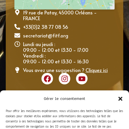
19 rue de Patay, 45000 Orléans -
FRANCE
+33(0)2 38 77 08 56
secretariat@fitf.org
Lundi au jeudi :
09:00 - 12:00 et 13:30 - 17:00
Vendredi :
09:00 - 12:00 et 13:30 - 16:30
Vous avez une suggestion ?
Cliquez ici
Gérer le consentement
Pour offrir les meilleures expériences, nous utilisons des technologies telles que les
cookies pour stocker et/ou accéder aux informations des appareils. Le fait de
consentir à ces technologies nous permettra de traiter des données telles que le
comportement de navigation ou les ID uniques sur ce site. Le fait de ne pas