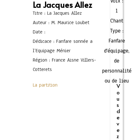
Voix :
La Jacques Allez
1
Titre : La Jacques Allez
Chant
Auteur : M. Maurice Loubet
Type :
Date :
Fanfare
Dédicace : Fanfare sonnée a
l’Equipage Ménier
d'équipage,
Région : France Aisne Villers-
de
Cotterets
personnalité
ou de lieu
La partition
V
o
u
s
d
e
v
e
z