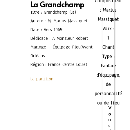
Compositeur
La Grandchamp
:
Marius
Titre : Grandchamp (La)
Massiquet
Auteur : M. Marius Massiquet
Voix :
Date : Vers 1965
1
Dédicace : A Monsieur Robert
Maringe – Équipage Piqu’Avant
Chant
Orléans
Type :
Région : France Centre Loiret
Fanfare
d'équipage,
La partition
de
personnalité
ou de lieu
V
o
u
s