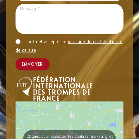
J'ai lu et accepté la
politique de confidentialité
de ce site
ENVOYER
FÉDÉRATION
INTERNATIONALE
DES TROMPES DE
FRANCE
Cliquez pour accepter les cookies marketing et