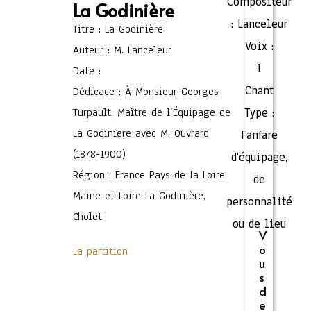
Compositeur
La Godinière
:
Lanceleur
Titre : La Godinière
Voix :
Auteur : M. Lanceleur
1
Date :
Chant
Dédicace : À Monsieur Georges
Turpault, Maître de l’Équipage de
Type :
La Godiniere avec M. Ouvrard
Fanfare
(1878-1900)
d'équipage,
Région : France Pays de la Loire
de
Maine-et-Loire La Godinière,
personnalité
Cholet
ou de lieu
V
o
La partition
u
s
d
e