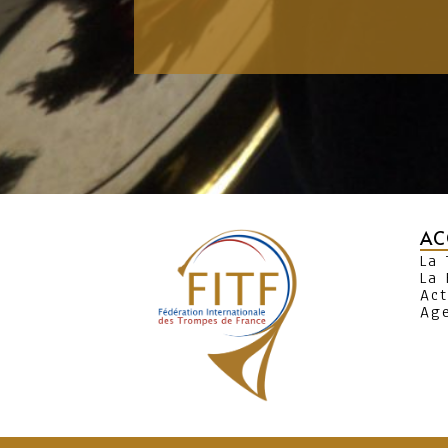
AC
La
La 
Act
Ag