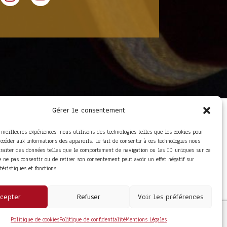
Gérer le consentement
LIENS UTILES
Foire aux questions
s meilleures expériences, nous utilisons des technologies telles que les cookies pour
Conditions Générales de
accéder aux informations des appareils. Le fait de consentir à ces technologies nous
Vente
traiter des données telles que le comportement de navigation ou les ID uniques sur ce
Mentions Légales
de ne pas consentir ou de retirer son consentement peut avoir un effet négatif sur
Politique de
ctéristiques et fonctions.
Confidentialité
cepter
Refuser
Voir les préférences
Politique de cookies
Politique de confidentialité
Mentions Légales