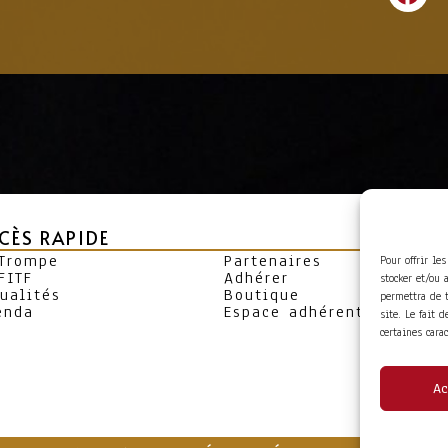
CÈS RAPIDE
 Trompe
Partenaires
Pour offrir le
FITF
Adhérer
stocker et/ou 
ualités
Boutique
permettra de 
enda
Espace adhérent
site. Le fait 
certaines cara
Ac