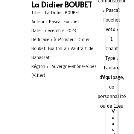
Compositeur
La Didier BOUBET
:
Pascal
Titre : La Didier BOUBET
Fouchet
Auteur : Pascal Fouchet
Voix :
Date : décembre 2023
1
Dédicace : à Monsieur Didier
Boubet, Bouton au Vautrait de
Chant
Banassat
Type :
Région : Auvergne-Rhône-Alpes
Fanfare
(Allier)
d'équipage,
de
personnalité
ou de lieu
V
o
u
s