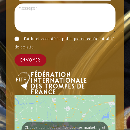
J'ai lu et accepté la
politique de confidentialité
de ce site
ENVOYER
FÉDÉRATION
INTERNATIONALE
DES TROMPES DE
FRANCE
Cliquez pour accepter les cookies marketing et