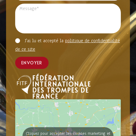
J'ai lu et accepté la
politique de confidentialité
de ce site
ENVOYER
FÉDÉRATION
INTERNATIONALE
DES TROMPES DE
FRANCE
Cliquez pour accepter les cookies marketing et