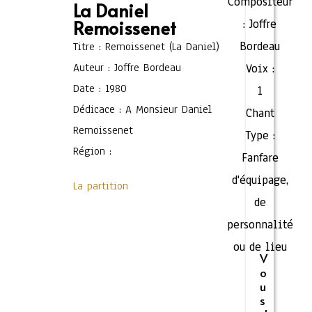
Compositeur
La Daniel
Remoissenet
:
Joffre
Bordeau
Titre : Remoissenet (La Daniel)
Auteur : Joffre Bordeau
Voix :
Date : 1980
1
Dédicace : A Monsieur Daniel
Chant
Remoissenet
Type :
Région :
Fanfare
d'équipage,
La partition
de
personnalité
ou de lieu
V
o
u
s