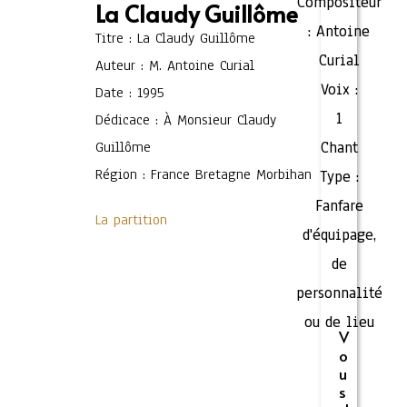
Compositeur
La Claudy Guillôme
:
Antoine
Titre : La Claudy Guillôme
Curial
Auteur : M. Antoine Curial
Voix :
Date : 1995
1
Dédicace : À Monsieur Claudy
Guillôme
Chant
Région : France Bretagne Morbihan
Type :
Fanfare
La partition
d'équipage,
de
personnalité
ou de lieu
V
o
u
s