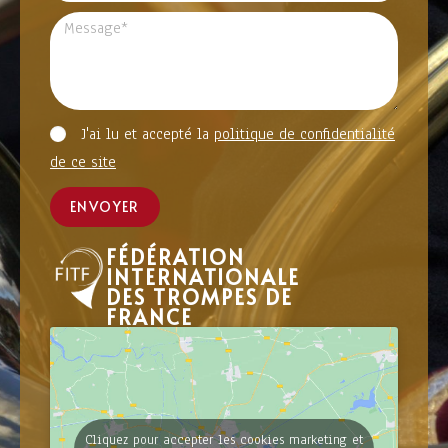
J'ai lu et accepté la
politique de confidentialité
de ce site
ENVOYER
FÉDÉRATION
INTERNATIONALE
DES TROMPES DE
FRANCE
Cliquez pour accepter les cookies marketing et