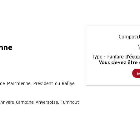
Composit
enne
Type :
Fanfare d'équ
Vous devez être 
M
 de Marchienne, Président du Rallye
’Anvers Campine Anversoise, Turnhout