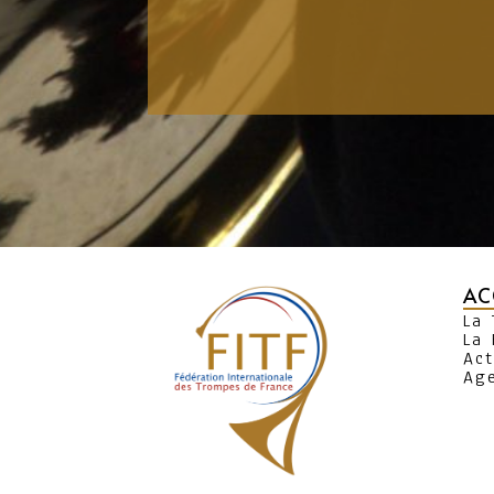
AC
La
La 
Act
Ag