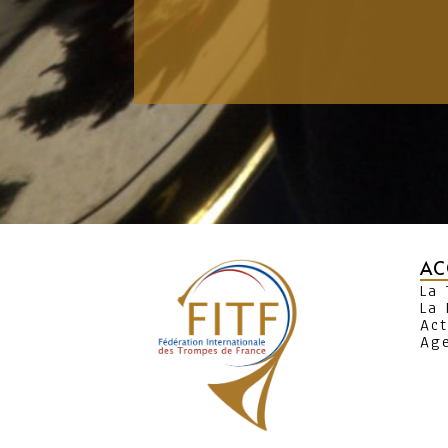
AC
La
La 
Act
Ag