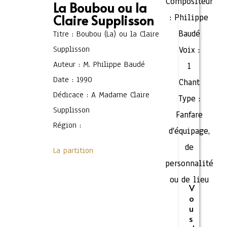
Compositeur
La Boubou ou la
Claire Supplisson
:
Philippe
Baudé
Titre : Boubou (La) ou la Claire
Supplisson
Voix :
Auteur : M. Philippe Baudé
1
Date : 1990
Chant
Dédicace : A Madame Claire
Type :
Supplisson
Fanfare
Région :
d'équipage,
de
La partition
personnalité
ou de lieu
V
o
u
s