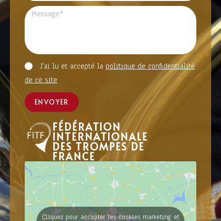
J'ai lu et accepté la
politique de confidentialité
de ce site
ENVOYER
FÉDÉRATION
INTERNATIONALE
DES TROMPES DE
FRANCE
Cliquez pour accepter les cookies marketing et