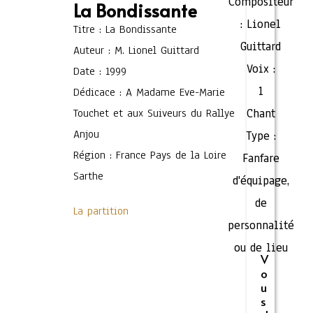
Compositeur
La Bondissante
:
Lionel
Titre : La Bondissante
Guittard
Auteur : M. Lionel Guittard
Voix :
Date : 1999
1
Dédicace : A Madame Eve-Marie
Touchet et aux Suiveurs du Rallye
Chant
Anjou
Type :
Région : France Pays de la Loire
Fanfare
Sarthe
d'équipage,
de
La partition
personnalité
ou de lieu
V
o
u
s