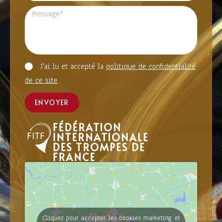
J'ai lu et accepté la
politique de confidentialité
de ce site
ENVOYER
FÉDÉRATION
INTERNATIONALE
DES TROMPES DE
FRANCE
Cliquez pour accepter les cookies marketing et