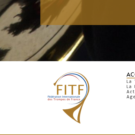
AC
La
La 
Act
Ag