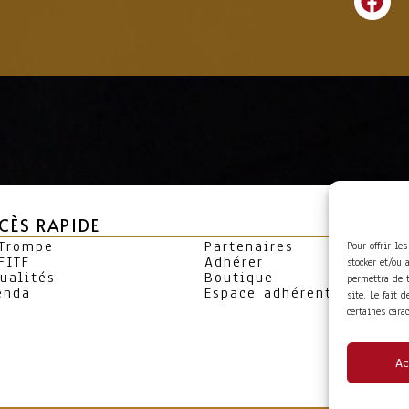
CÈS RAPIDE
 Trompe
Partenaires
Pour offrir le
FITF
Adhérer
stocker et/ou 
ualités
Boutique
permettra de 
enda
Espace adhérent
site. Le fait 
certaines cara
Ac