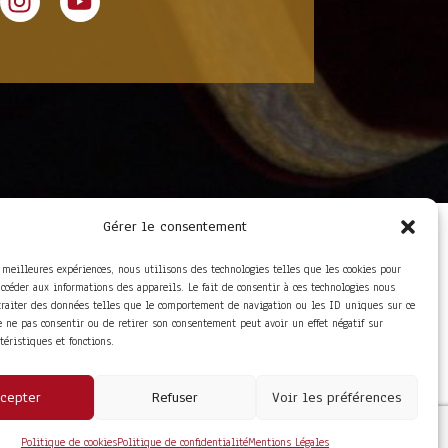
Gérer le consentement
LIENS UTILES
Foire aux questions
s meilleures expériences, nous utilisons des technologies telles que les cookies pour
Conditions Générales de
accéder aux informations des appareils. Le fait de consentir à ces technologies nous
Vente
traiter des données telles que le comportement de navigation ou les ID uniques sur ce
Mentions Légales
de ne pas consentir ou de retirer son consentement peut avoir un effet négatif sur
Politique de
ctéristiques et fonctions.
Confidentialité
cepter
Refuser
Voir les préférences
Politique de cookies
Politique de confidentialité
Mentions Légales