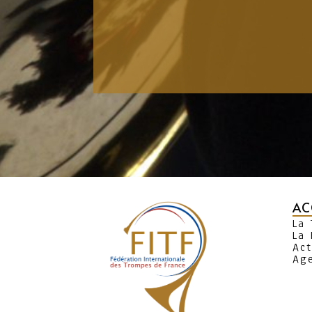
AC
La
La 
Act
Ag