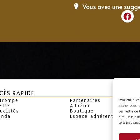
Vous avez une sugg
CÈS RAPIDE
 Trompe
Partenaires
Pour offrir le
FITF
Adhérer
stocker et/ou 
ualités
Boutique
permettra de 
enda
Espace adhérent
site. Le fait 
certaines cara