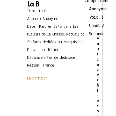
Compositeur
La B
:
Anonyme
Titre : La B
Voix :
1
Auteur : Anonyme
Chant
,
2
Date : Paru en 1845 dans Les
Seconde
Plaisirs de la Chasse, Recueil de
V
fanfares dédiées au Marquis de
o
u
Dauvet par Tellier
s
Dédicace : Pas de dédicace
d
e
Région : France
v
e
La partition
z
ê
t
r
e
c
o
n