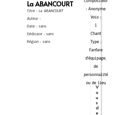
Compositeur
La ABANCOURT
:
Anonyme
Titre : La ABANCOURT
Voix :
Auteur :
1
Date : sans
Chant
Dédicace : sans
Région : sans
Type :
Fanfare
d'équipage,
de
personnalité
ou de lieu
V
o
u
s
d
e