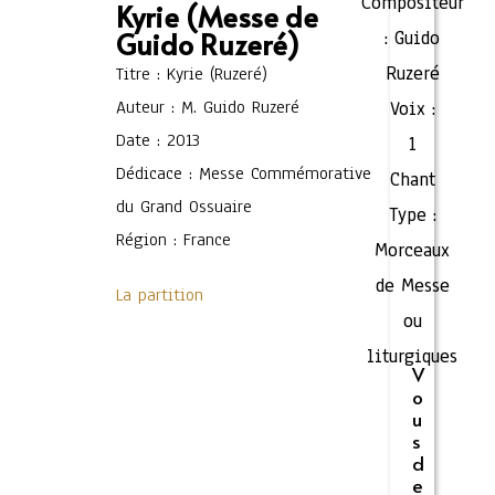
Compositeur
Kyrie (Messe de
Guido Ruzeré)
:
Guido
Ruzeré
Titre : Kyrie (Ruzeré)
Auteur : M. Guido Ruzeré
Voix :
Date : 2013
1
Dédicace : Messe Commémorative
Chant
du Grand Ossuaire
Type :
Région : France
Morceaux
de Messe
La partition
ou
liturgiques
V
o
u
s
d
e