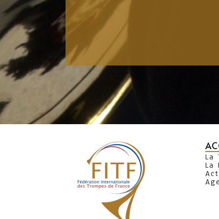
AC
La
La 
Act
Ag