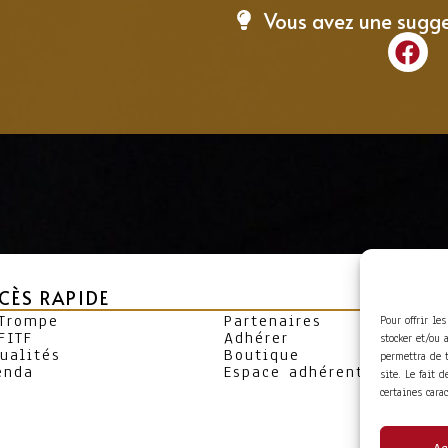
Vous avez une sugg
CÈS RAPIDE
 Trompe
Partenaires
Pour offrir le
FITF
Adhérer
stocker et/ou 
ualités
Boutique
permettra de 
enda
Espace adhérent
site. Le fait 
certaines cara