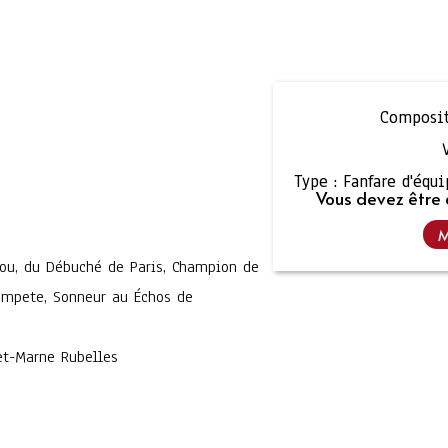
Composit
Type :
Fanfare d'équ
Vous devez être 
M
iou, du Débuché de Paris, Champion de
empete, Sonneur au Échos de
et-Marne Rubelles