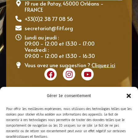
19 rue de Patay, 45000 Orléans -
FRANCE
+33(0)2 38 77 08 56
secretariat@fitf.org
Lundi au jeudi :
09:00 - 12:00 et 13:30 - 17:00
Vendredi :
09:00 - 12:00 et 13:30 - 16:30
Vous avez une suggestion ?
Cliquez ici
Gérer le consentement
Pour offrir les meilleures expériences, nous utilisons des technologies telles que les
cookies pour stocker et/ou accéder aux informations des appareils. Le fait de
consentir à ces technologies nous permettra de traiter des données telles que le
comportement de navigation ou les ID uniques sur ce site. Le fait de ne pas
consentir ou de retirer son consentement peut avoir un effet négatif sur certaines
caractéristiques et fonctions.