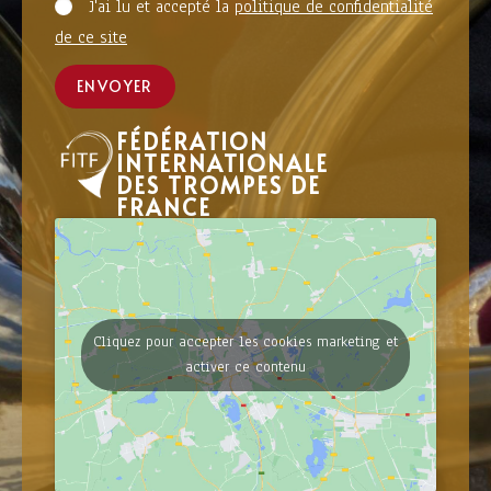
J'ai lu et accepté la
politique de confidentialité
de ce site
ENVOYER
FÉDÉRATION
INTERNATIONALE
DES TROMPES DE
FRANCE
Cliquez pour accepter les cookies marketing et
activer ce contenu