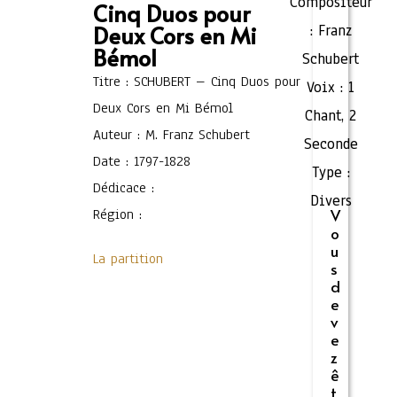
Compositeur
Cinq Duos pour
Deux Cors en Mi
:
Franz
Bémol
Schubert
Titre : SCHUBERT – Cinq Duos pour
Voix :
1
Deux Cors en Mi Bémol
Chant
,
2
Auteur : M. Franz Schubert
Seconde
Date : 1797-1828
Type :
Dédicace :
Divers
Région :
V
o
u
La partition
s
d
e
v
e
z
ê
t