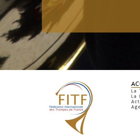
AC
La
La 
Act
Ag