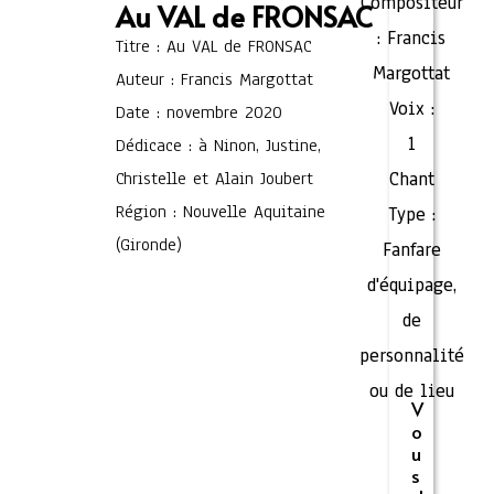
Compositeur
Au VAL de FRONSAC
:
Francis
Titre : Au VAL de FRONSAC
Margottat
Auteur : Francis Margottat
Voix :
Date : novembre 2020
1
Dédicace : à Ninon, Justine,
Christelle et Alain Joubert
Chant
Région : Nouvelle Aquitaine
Type :
(Gironde)
Fanfare
d'équipage,
de
personnalité
ou de lieu
V
o
u
s