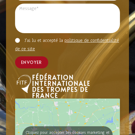
J'ai lu et accepté la
politique de confidentialité
de ce site
ENVOYER
FÉDÉRATION
INTERNATIONALE
DES TROMPES DE
FRANCE
Cliquez pour accepter les cookies marketing et