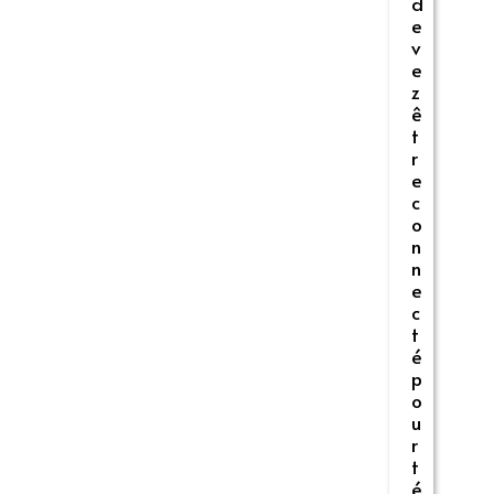
d
e
v
e
z
ê
t
r
e
c
o
n
n
e
c
t
é
p
o
u
r
t
é