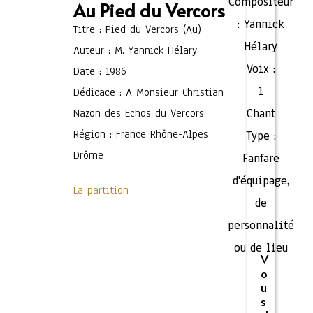
Compositeur
Au Pied du Vercors
:
Yannick
Titre : Pied du Vercors (Au)
Hélary
Auteur : M. Yannick Hélary
Voix :
Date : 1986
1
Dédicace : A Monsieur Christian
Nazon des Echos du Vercors
Chant
Région : France Rhône-Alpes
Type :
Drôme
Fanfare
d'équipage,
La partition
de
personnalité
ou de lieu
V
o
u
s