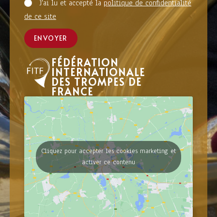
J'ai lu et accepté la
politique de confidentialité
de ce site
ENVOYER
FÉDÉRATION
INTERNATIONALE
DES TROMPES DE
FRANCE
Cliquez pour accepter les cookies marketing et
activer ce contenu