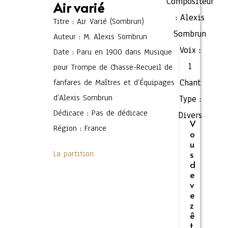
Compositeur
Air varié
:
Alexis
Titre : Air Varié (Sombrun)
Sombrun
Auteur : M. Alexis Sombrun
Voix :
Date : Paru en 1900 dans Musique
1
pour Trompe de Chasse-Recueil de
fanfares de Maîtres et d’Équipages
Chant
d’Alexis Sombrun
Type :
Dédicace : Pas de dédicace
Divers
V
Région : France
o
u
La partition
s
d
e
v
e
z
ê
t