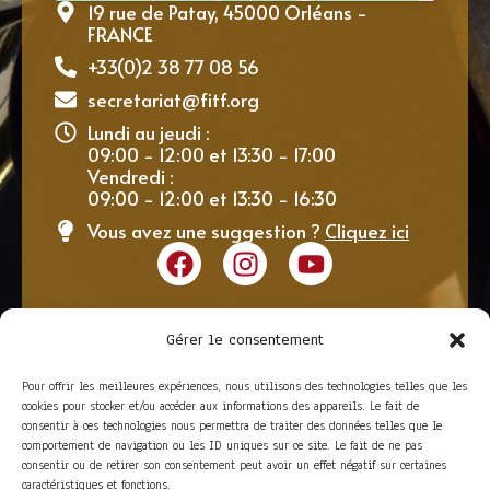
19 rue de Patay, 45000 Orléans -
FRANCE
+33(0)2 38 77 08 56
secretariat@fitf.org
Lundi au jeudi :
09:00 - 12:00 et 13:30 - 17:00
Vendredi :
09:00 - 12:00 et 13:30 - 16:30
Vous avez une suggestion ?
Cliquez ici
Gérer le consentement
Pour offrir les meilleures expériences, nous utilisons des technologies telles que les
cookies pour stocker et/ou accéder aux informations des appareils. Le fait de
consentir à ces technologies nous permettra de traiter des données telles que le
comportement de navigation ou les ID uniques sur ce site. Le fait de ne pas
consentir ou de retirer son consentement peut avoir un effet négatif sur certaines
caractéristiques et fonctions.