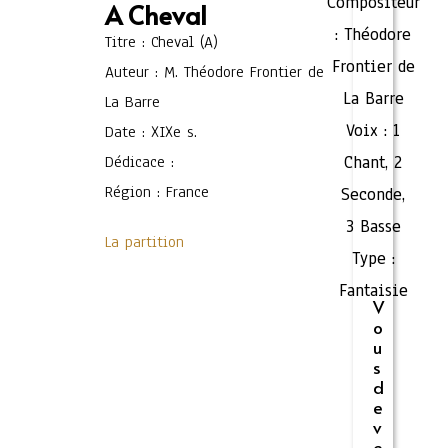
Compositeur
A Cheval
:
Théodore
Titre : Cheval (A)
Frontier de
Auteur : M. Théodore Frontier de
La Barre
La Barre
Voix :
1
Date : XIXe s.
Dédicace :
Chant
,
2
Région : France
Seconde
,
3 Basse
La partition
Type :
Fantaisie
V
o
u
s
d
e
v
e