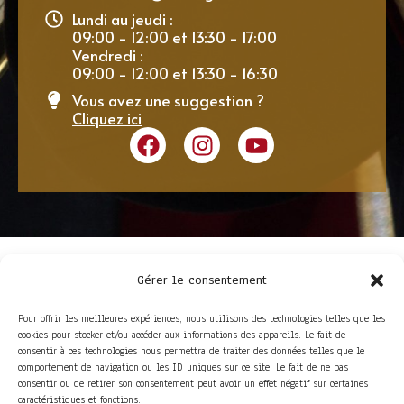
Lundi au jeudi :
09:00 - 12:00 et 13:30 - 17:00
Vendredi :
09:00 - 12:00 et 13:30 - 16:30
Vous avez une suggestion ?
Cliquez ici
Gérer le consentement
Pour offrir les meilleures expériences, nous utilisons des technologies telles que les
cookies pour stocker et/ou accéder aux informations des appareils. Le fait de
consentir à ces technologies nous permettra de traiter des données telles que le
comportement de navigation ou les ID uniques sur ce site. Le fait de ne pas
consentir ou de retirer son consentement peut avoir un effet négatif sur certaines
ACCÈS RAPIDE
caractéristiques et fonctions.