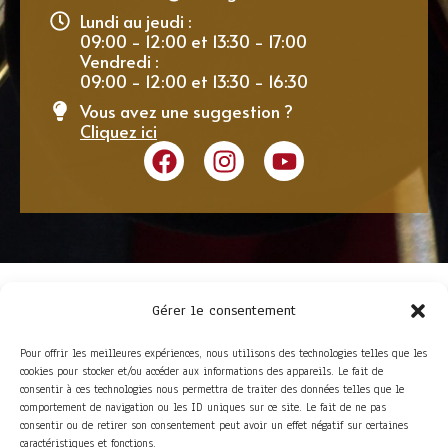
Lundi au jeudi :
09:00 - 12:00 et 13:30 - 17:00
Vendredi :
09:00 - 12:00 et 13:30 - 16:30
Vous avez une suggestion ?
Cliquez ici
Gérer le consentement
Pour offrir les meilleures expériences, nous utilisons des technologies telles que les
cookies pour stocker et/ou accéder aux informations des appareils. Le fait de
consentir à ces technologies nous permettra de traiter des données telles que le
comportement de navigation ou les ID uniques sur ce site. Le fait de ne pas
consentir ou de retirer son consentement peut avoir un effet négatif sur certaines
ACCÈS RAPIDE
caractéristiques et fonctions.