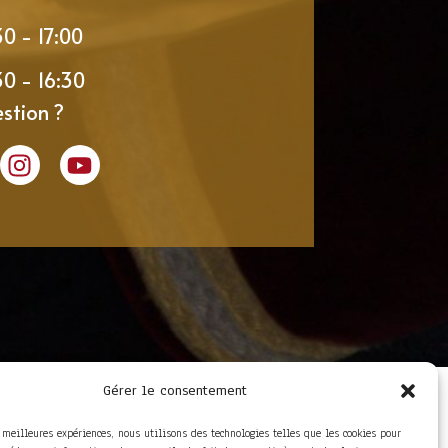
30 - 17:00
30 - 16:30
stion ?
Gérer le consentement
LIENS UTILES
Foire aux questions
s meilleures expériences, nous utilisons des technologies telles que les cookies pour