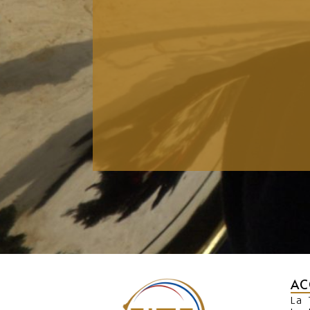
AC
La