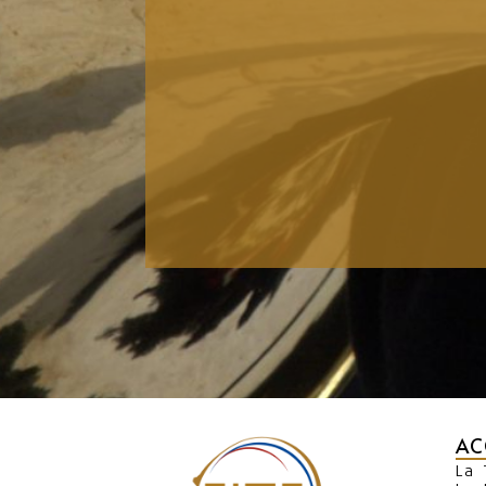
AC
La