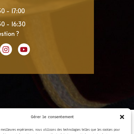
30 - 17:00
30 - 16:30
stion ?
Gérer le consentement
LIENS UTILES
Foire aux questions
s meilleures expériences, nous utilisons des technologies telles que les cookies pour