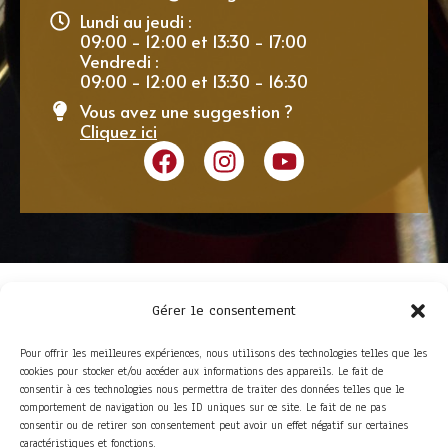
Lundi au jeudi :
09:00 - 12:00 et 13:30 - 17:00
Vendredi :
09:00 - 12:00 et 13:30 - 16:30
Vous avez une suggestion ?
Cliquez ici
Gérer le consentement
Pour offrir les meilleures expériences, nous utilisons des technologies telles que les
cookies pour stocker et/ou accéder aux informations des appareils. Le fait de
consentir à ces technologies nous permettra de traiter des données telles que le
comportement de navigation ou les ID uniques sur ce site. Le fait de ne pas
consentir ou de retirer son consentement peut avoir un effet négatif sur certaines
ACCÈS RAPIDE
caractéristiques et fonctions.