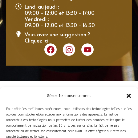
Lundi au jeudi :
09:00 - 12:00 et 13:30 - 17:00
Vendredi :
09:00 - 12:00 et 13:30 - 16:30
Vous avez une suggestion ?
Cliquez ici
Gérer le consentement
Pour offrir les meilleures expériences, nous utilisons des technologies telles que les
cookies pour stocker et/ou accéder aux informations des appareils. Le fait de
consentir à ces technologies nous permettra de traiter des données telles que le
comportement de navigation ou les ID uniques sur ce site. Le fait de ne pas
consentir ou de retirer son consentement peut avoir un effet négatif sur certaines
ACCÈS RAPIDE
caractéristiques et fonctions.