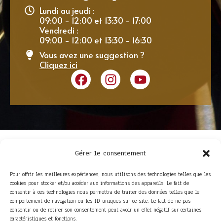
Lundi au jeudi :
09:00 - 12:00 et 13:30 - 17:00
Vendredi :
09:00 - 12:00 et 13:30 - 16:30
Vous avez une suggestion ?
Cliquez ici
Gérer le consentement
Pour offrir les meilleures expériences, nous utilisons des technologies telles que les
cookies pour stocker et/ou accéder aux informations des appareils. Le fait de
consentir à ces technologies nous permettra de traiter des données telles que le
comportement de navigation ou les ID uniques sur ce site. Le fait de ne pas
consentir ou de retirer son consentement peut avoir un effet négatif sur certaines
ACCÈS RAPIDE
caractéristiques et fonctions.