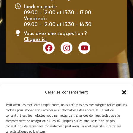
Lundi au jeudi :
09:00 - 12:00 et 13:30 - 17:00
Vendredi :
09:00 - 12:00 et 13:30 - 16:30
Vous avez une suggestion ?
Cliquez ici
Gérer le consentement
Pour offrir les meilleures expériences, nous utilisons des technologies telles que les
cookies pour stocker et/ou accéder aux informations des appareils. Le fait de
consentir à ces technologies nous permettra de traiter des données telles que le
comportement de navigation ou les ID uniques sur ce site. Le fait de ne pas
consentir ou de retirer son consentement peut avoir un effet négatif sur certaines
ACCÈS RAPIDE
caractéristiques et fonctions.